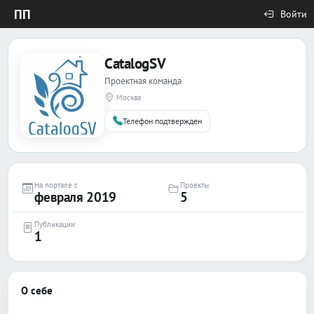
ПП
Войти
CatalogSV
Проектная команда
Москва
Телефон подтвержден
На портале с
Проекты
февраля 2019
5
Публикации
1
О себе