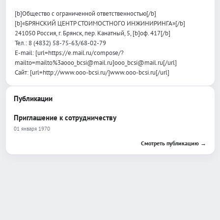
[b]Общество с ограниченной ответственностью[/b]
[b]«БРЯНСКИЙ ЦЕНТР СТОИМОСТНОГО ИНЖИНИРИНГА»[/b]
241050 Россия, г. Брянск, пер. Канатный, 5, [b]оф. 417[/b]
Тел.: 8 (4832) 58-75-63/68-02-79
E-mail: [url=https://e.mail.ru/compose/?
mailto=mailto%3aooo_bcsi@mail.ru]ooo_bcsi@mail.ru[/url]
Сайт: [url=http://www.ooo-bcsi.ru/]www.ooo-bcsi.ru[/url]
Публикации
Приглашение к сотрудничеству
01 января 1970
Смотреть публикацию →